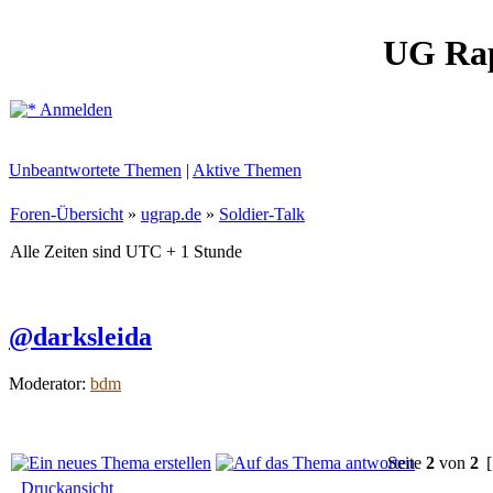
UG Ra
Anmelden
Unbeantwortete Themen
|
Aktive Themen
Foren-Übersicht
»
ugrap.de
»
Soldier-Talk
Alle Zeiten sind UTC + 1 Stunde
@darksleida
Moderator:
bdm
Seite
2
von
2
[
Druckansicht