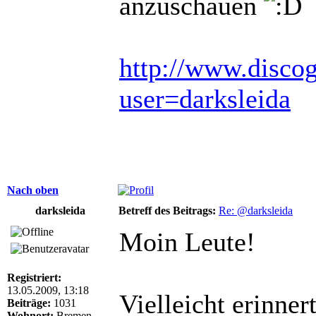
anzuschauen
http://www.disco
user=darksleida
Nach oben
darksleida
Betreff des Beitrags:
Re: @darksleida
Moin Leute!
Registriert:
13.05.2009, 13:18
Vielleicht erinner
Beiträge:
1031
Wohnort:
Bremen