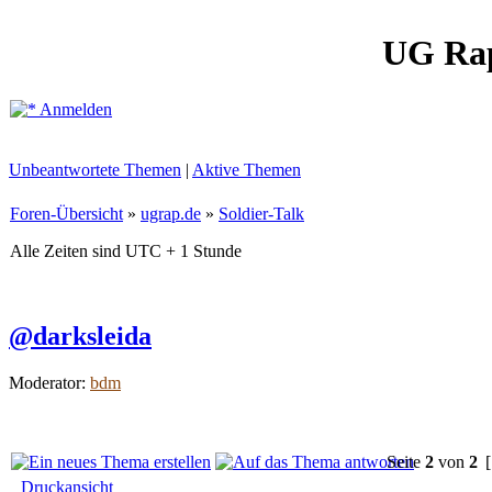
UG Ra
Anmelden
Unbeantwortete Themen
|
Aktive Themen
Foren-Übersicht
»
ugrap.de
»
Soldier-Talk
Alle Zeiten sind UTC + 1 Stunde
@darksleida
Moderator:
bdm
Seite
2
von
2
[
Druckansicht