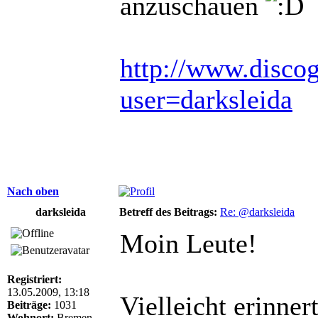
anzuschauen
http://www.disco
user=darksleida
Nach oben
darksleida
Betreff des Beitrags:
Re: @darksleida
Moin Leute!
Registriert:
13.05.2009, 13:18
Vielleicht erinner
Beiträge:
1031
Wohnort:
Bremen