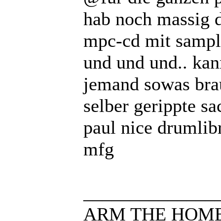
hab noch massig d
mpc-cd mit sampl
und und und.. ka
jemand sowas brauc
selber gerippte s
paul nice drumlibr
mfg
______________
ARM THE HOMEL