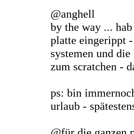
@anghell
by the way ... ha
platte eingerippt 
systemen und die 
zum scratchen - da
ps: bin immernoc
urlaub - spätesten
@für die ganzen p