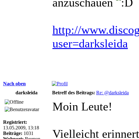
anzuschauen
http://www.disco
user=darksleida
Nach oben
darksleida
Betreff des Beitrags:
Re: @darksleida
Moin Leute!
Registriert:
13.05.2009, 13:18
Vielleicht erinner
Beiträge:
1031
Wohnort:
Bremen