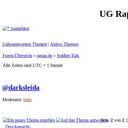
UG Ra
Anmelden
Unbeantwortete Themen
|
Aktive Themen
Foren-Übersicht
»
ugrap.de
»
Soldier-Talk
Alle Zeiten sind UTC + 1 Stunde
@darksleida
Moderator:
bdm
Seite
2
von
2
[
Druckansicht