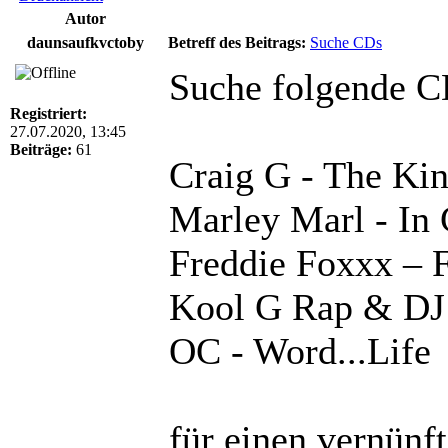
Autor
daunsaufkvctoby
Betreff des Beitrags:
Suche CDs
Suche folgende 
Registriert:
27.07.2020, 13:45
Beiträge:
61
Craig G - The Ki
Marley Marl - In 
Freddie Foxxx ‎– 
Kool G Rap & DJ 
OC - Word...Life
für einen
vernünft