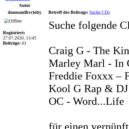
Autor
daunsaufkvctoby
Betreff des Beitrags:
Suche CDs
Suche folgende 
Registriert:
27.07.2020, 13:45
Beiträge:
61
Craig G - The Ki
Marley Marl - In 
Freddie Foxxx ‎– 
Kool G Rap & DJ 
OC - Word...Life
für einen
vernünft