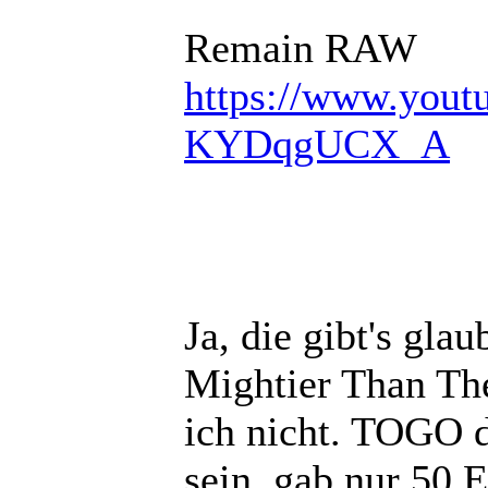
Remain RAW
https://www.you
KYDqgUCX_A
Ja, die gibt's glau
Mightier Than The
ich nicht. TOGO d
sein, gab nur 50 E