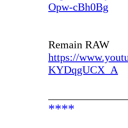
Opw-cBh0Bg
Remain RAW
https://www.you
KYDqgUCX_A
______________
****