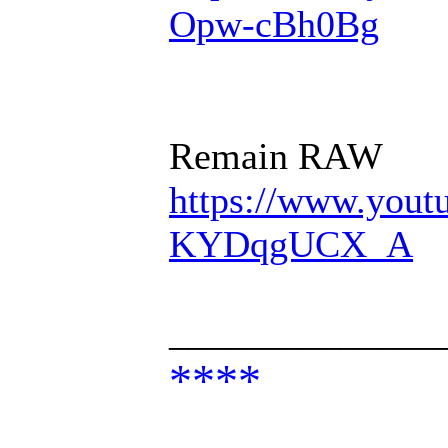
Opw-cBh0Bg
Remain RAW
https://www.you
KYDqgUCX_A
______________
****