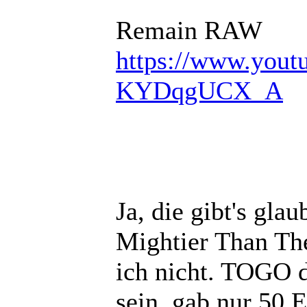
Remain RAW
https://www.you
KYDqgUCX_A
Ja, die gibt's glau
Mightier Than The
ich nicht. TOGO d
sein, gab nur 50 E