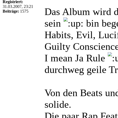
Registriert:
31.03.2007, 23:21
Das Album wird di
Beiträge:
1575
sein
bin bege
Habits, Evil, Lucif
Guilty Conscienc
I mean Ja Rule
durchweg geile Tr
Von den Beats und
solide.
Die paar Rap Feat