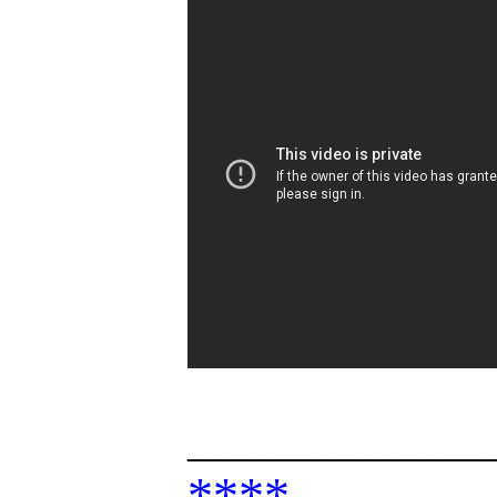
______________
****