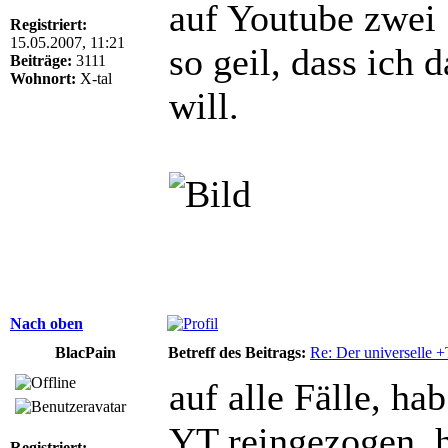
auf Youtube zwei 
Registriert:
15.05.2007, 11:21
so geil, dass ich
Beiträge:
3111
Wohnort:
X-tal
will.
Nach oben
BlacPain
Betreff des Beitrags:
Re: Der universelle 
auf alle Fälle, ha
YT reingezogen, h
Registriert: