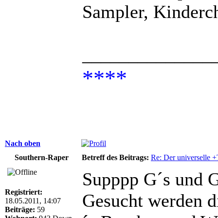
Sampler, Kinderch
______________
****
Nach oben
Southern-Raper
Betreff des Beitrags:
Re: Der universelle 
Supppp G´s und Gi
Registriert:
Gesucht werden
18.05.2011, 14:07
Beiträge:
59