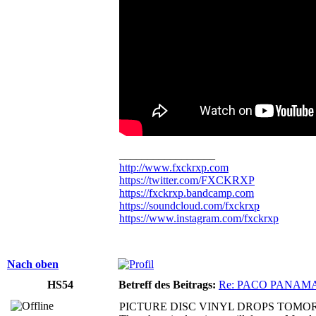
_________________
http://www.fxckrxp.com
https://twitter.com/FXCKRXP
https://fxckrxp.bandcamp.com
https://soundcloud.com/fxckrxp
https://www.instagram.com/fxckrxp
Nach oben
HS54
Betreff des Beitrags:
Re: PACO PANAM
PICTURE DISC VINYL DROPS TOMORR