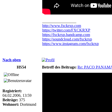
_________________
http://www.fxckrxp.com
https://twitter.com/FXCKRXP
https://fxckrxp.bandcamp.com
https://soundcloud.com/fxckrxp
https://www.instagram.com/fxckrxp
Nach oben
HS54
Betreff des Beitrags:
Re: PACO PANAM
Registriert:
04.02.2006, 13:59
Beiträge:
375
Wohnort:
Dortmund