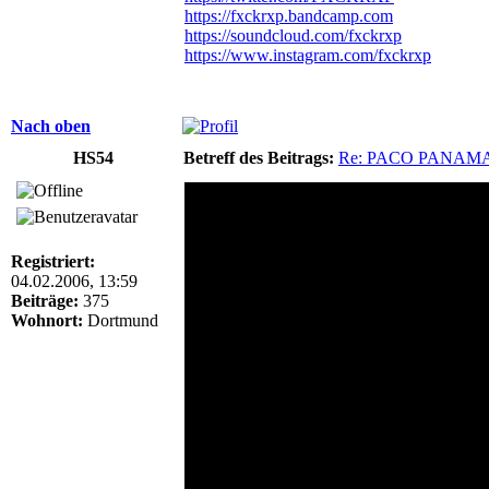
https://fxckrxp.bandcamp.com
https://soundcloud.com/fxckrxp
https://www.instagram.com/fxckrxp
Nach oben
HS54
Betreff des Beitrags:
Re: PACO PANAM
Registriert:
04.02.2006, 13:59
Beiträge:
375
Wohnort:
Dortmund