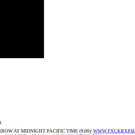
A
OW AT MIDNIGHT PACIFIC TIME (9:00):
WWW.FXCKRXP.