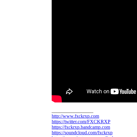
_________________
http://www.fxckrxp.com
https://twitter.com/FXCKRXP
https://fxckrxp.bandcamp.com
https://soundcloud.com/fxckrxp