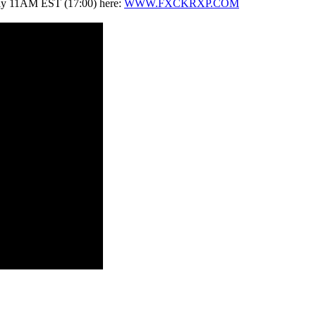
day 11AM EST (17:00) here:
WWW.FXCKRXP.COM