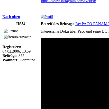
https://www.instagram.com/fxckrxp
Nach oben
HS54
Betreff des Beitrags:
Re: PACO PANAM
Interessante Doku über Paco und seine DC
Registriert:
04.02.2006, 13:59
Beiträge:
375
Wohnort:
Dortmund