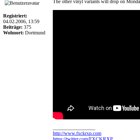
The other vinyl variants will drop on Mon
Registriert:
04.02.2006, 13:59
Beiträge:
375
Wohnort:
Dortmund
_________________
http://www.fxckrxp.com
https://twitter.com/FXCKRXP