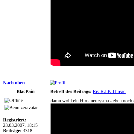
Nach oben
BlacPain
Betreff des Beitrags:
Re: R.I.P. Thread
damn wohl ein Hirnaneurysma - eben noch di
Registriert:
23.03.2007, 18:15
Beiträge:
3318