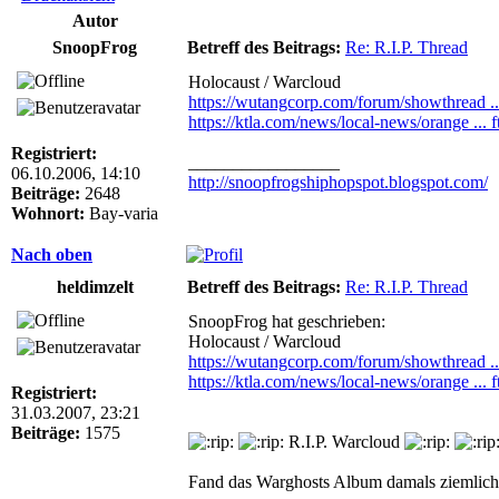
Autor
SnoopFrog
Betreff des Beitrags:
Re: R.I.P. Thread
Holocaust / Warcloud
https://wutangcorp.com/forum/showthrea
https://ktla.com/news/local-news/orange ... ft
Registriert:
_________________
06.10.2006, 14:10
http://snoopfrogshiphopspot.blogspot.com/
Beiträge:
2648
Wohnort:
Bay-varia
Nach oben
heldimzelt
Betreff des Beitrags:
Re: R.I.P. Thread
SnoopFrog hat geschrieben:
Holocaust / Warcloud
https://wutangcorp.com/forum/showthrea
https://ktla.com/news/local-news/orange ... ft
Registriert:
31.03.2007, 23:21
Beiträge:
1575
R.I.P. Warcloud
Fand das Warghosts Album damals ziemlich st