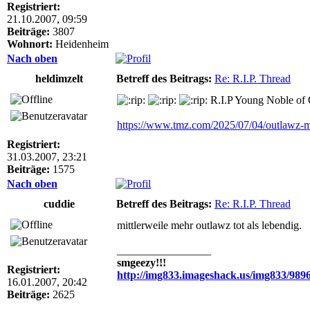
Registriert:
21.10.2007, 09:59
Beiträge:
3807
Wohnort:
Heidenheim
Nach oben
heldimzelt
Betreff des Beitrags:
Re: R.I.P. Thread
R.I.P Young Noble of
https://www.tmz.com/2025/07/04/outlawz-
Registriert:
31.03.2007, 23:21
Beiträge:
1575
Nach oben
cuddie
Betreff des Beitrags:
Re: R.I.P. Thread
mittlerweile mehr outlawz tot als lebendig.
_________________
smgeezy!!!
Registriert:
http://img833.imageshack.us/img833/989
16.01.2007, 20:42
Beiträge:
2625