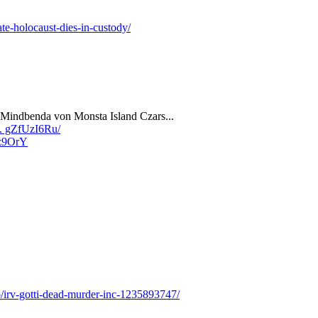
te-holocaust-dies-in-custody/
 Mindbenda von Monsta Island Czars...
.. gZfUzI6Ru/
iz9OrY
p/irv-gotti-dead-murder-inc-1235893747/