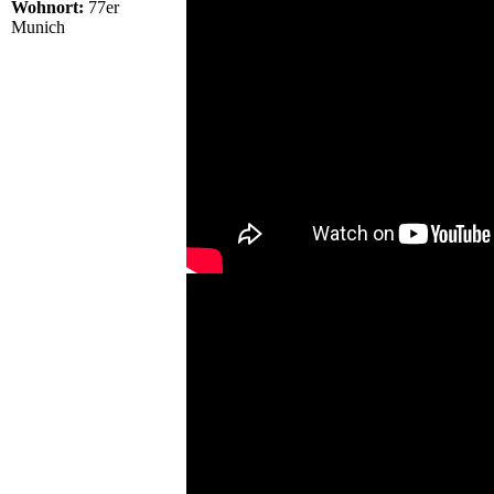
Wohnort:
77er
Munich