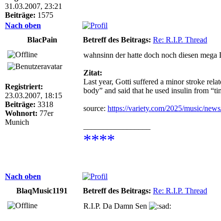
31.03.2007, 23:21
Beiträge:
1575
Nach oben
BlacPain
Betreff des Beitrags:
Re: R.I.P. Thread
wahnsinn der hatte doch noch diesen mega D
Zitat:
Last year, Gotti suffered a minor stroke rel
Registriert:
body” and said that he used insulin from “tim
23.03.2007, 18:15
Beiträge:
3318
source:
https://variety.com/2025/music/news
Wohnort:
77er
Munich
_________________
****
Nach oben
BlaqMusic1191
Betreff des Beitrags:
Re: R.I.P. Thread
R.I.P. Da Damn Sen