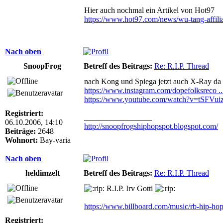
Hier auch nochmal ein Artikel von Hot97
https://www.hot97.com/news/wu-tang-affilia
Nach oben
SnoopFrog
Betreff des Beitrags:
Re: R.I.P. Thread
nach Kong und Spiega jetzt auch X-Ray da
https://www.instagram.com/dopefolksreco .
https://www.youtube.com/watch?v=tSFVu
Registriert:
_________________
06.10.2006, 14:10
http://snoopfrogshiphopspot.blogspot.com/
Beiträge:
2648
Wohnort:
Bay-varia
Nach oben
heldimzelt
Betreff des Beitrags:
Re: R.I.P. Thread
R.I.P. Irv Gotti
https://www.billboard.com/music/rb-hip-ho
Registriert: