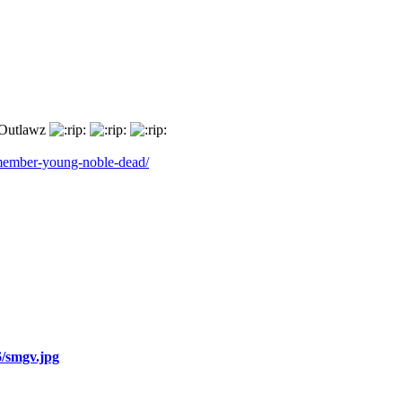
 Outlawz
member-young-noble-dead/
6/smgv.jpg