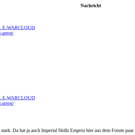
Nachricht
d ... E-WARCLOUD
-arrest/
d ... E-WARCLOUD
-arrest/
ark. Da hat ja auch Imperial Skillz Empera hier aus dem Forum paar tr