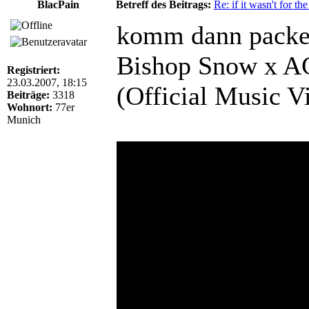
BlacPain
Betreff des Beitrags:
Re: if it wasn't for the
komm dann packen
Bishop Snow x AC
Registriert:
23.03.2007, 18:15
(Official Music V
Beiträge:
3318
Wohnort:
77er
Munich