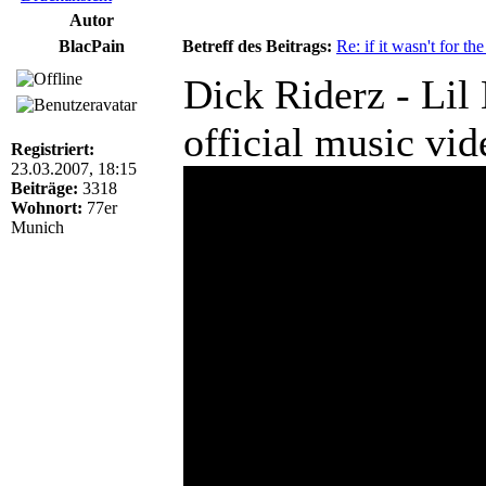
Autor
BlacPain
Betreff des Beitrags:
Re: if it wasn't for the
Dick Riderz - Lil
official music vid
Registriert:
23.03.2007, 18:15
Beiträge:
3318
Wohnort:
77er
Munich