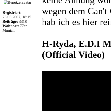
wegen dem Can't
Registriert:
23.03.2007, 18:15
hab ich es hier re
Beiträge:
3318
Wohnort:
77er
Munich
H-Ryda, E.D.I M
(Official Video)