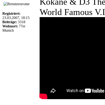
Kokane & D3 The 
World Famous V.I
Registriert:
23.03.2007, 18:15
Beiträge:
3318
Wohnort:
77er
Munich