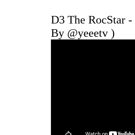
D3 The RocStar -
By ‪@yeeetv‬ )