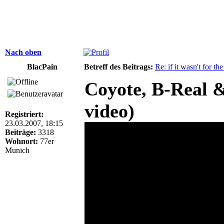
Nach oben
BlacPain
Betreff des Beitrags:
Re: if it wasn't for the
Coyote, B-Real &
video)
Registriert:
23.03.2007, 18:15
Beiträge:
3318
Wohnort:
77er
Munich