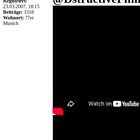
Registriert:
23.03.2007, 18:15
Beiträge:
3318
Wohnort:
77er
Munich