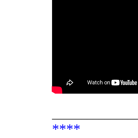
______________
****