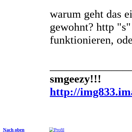
warum geht das ei
gewohnt? http "s"
funktionieren, od
______________
smgeezy!!!
http://img833.i
Nach oben