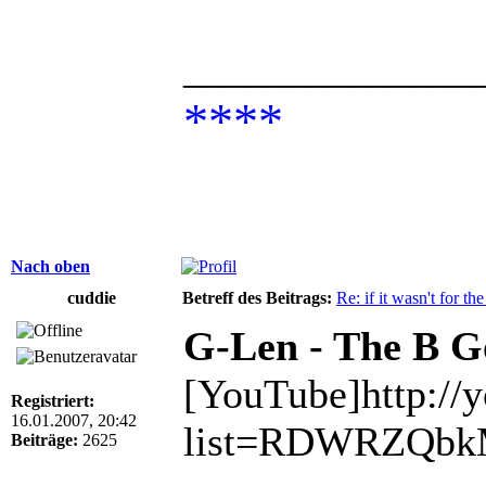
______________
****
Nach oben
cuddie
Betreff des Beitrags:
Re: if it wasn't for the
G-Len - The B G
[YouTube]http:/
Registriert:
16.01.2007, 20:42
list=RDWRZQbkM
Beiträge:
2625