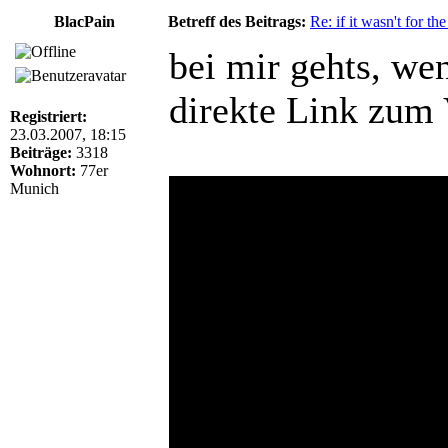
BlacPain
Betreff des Beitrags:
Re: if it wasn't for the
bei mir gehts, we
direkte Link zum 
Registriert:
23.03.2007, 18:15
Beiträge:
3318
Wohnort:
77er
Munich