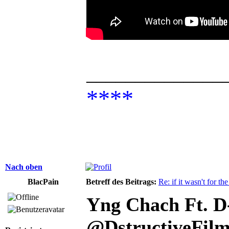
______________
****
Nach oben
BlacPain
Betreff des Beitrags:
Re: if it wasn't for the
Yng Chach Ft. D-
‪@DstructiveFilm