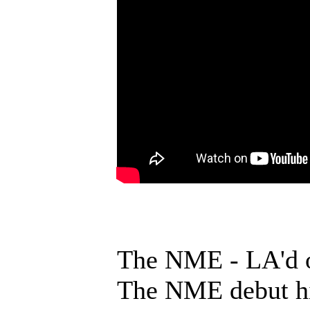
The NME - LA'd o
The NME debut his